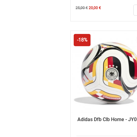
Κανονική
Τιμή
25,00 €
20,00 €
τιμή
-18%
Adidas Dfb Clb Home - JY