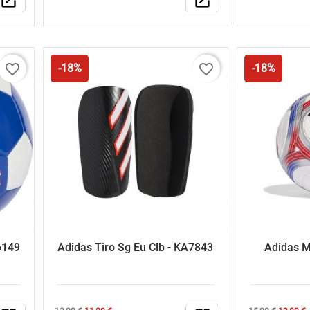
open_in_new
open_in_new
τιμή
τιμή
favorite_border
favorite_border
-18%
-18%
6149
Adidas Tiro Sg Eu Clb - KA7843
Adidas M