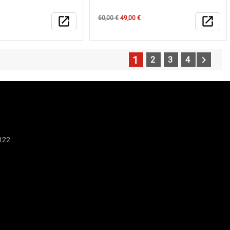
Κανονική
Τιμή
open_in_new
60,00 €
49,00 €
open_in_new
τιμή
1

2
3
4
122