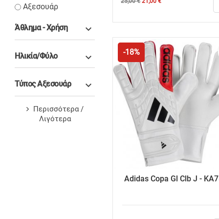
Κανονική
Τιμή
25,00 €
21,00 €
Αξεσουάρ
τιμή
Άθλημα - Χρήση

-18%
Ηλικία/Φύλο

Τύπος Αξεσουάρ

Περισσότερα /
Λιγότερα
Adidas Copa Gl Clb J - KA