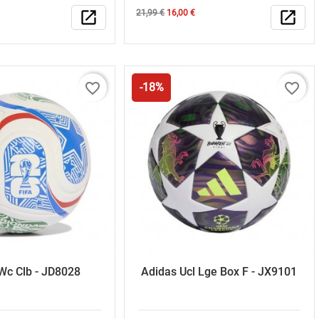
Κανονική
Τιμή
open_in_new
21,99 €
16,00 €
open_in_new
τιμή
favorite_border
favorite_border
-18%
Wc Clb - JD8028
Adidas Ucl Lge Box F - JX9101