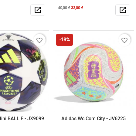
Κανονική
Τιμή
open_in_new
40,00 €
33,00 €
open_in_new
τιμή
favorite_border
favorite_border
-18%
Mini BALL F - JX9099
Adidas Wc Com City - JV6225