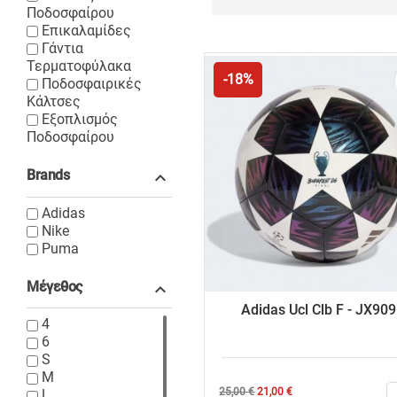
Ποδοσφαίρου
Επικαλαμίδες
Γάντια
Τερματοφύλακα
-18%
Ποδοσφαιρικές
Κάλτσες
Εξοπλισμός
Ποδοσφαίρου
Brands

Adidas
Nike
Puma
Μέγεθος

Adidas Ucl Clb F - JX90
4
6
S
M
Κανονική
Τιμή
25,00 €
21,00 €
L