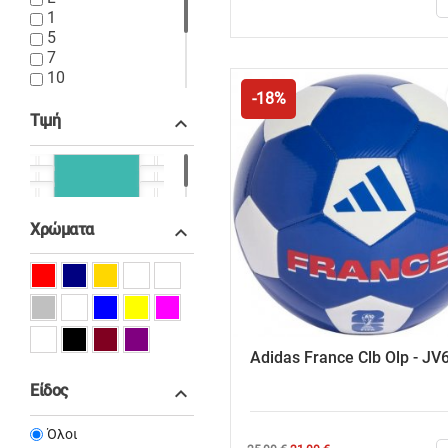
τιμή
1
5
7
10
34-38
-18%
1SZ
Τιμή

NS
11
0,00 € - 40,00 €
Χρώματα

Adidas France Clb Olp - JV
Είδος

Όλοι