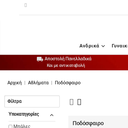
Ανδρικά
Γυναικ


Αποστολή Πανελλαδικά
Και με αντικαταβολή
Αρχική
Αθλήματα
Ποδόσφαιρο
Φίλτρα
Υποκατηγορίες

Ποδόσφαιρο
Μπάλες