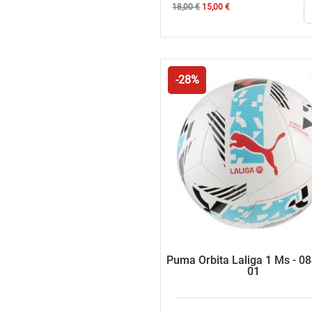
Κανονική
Τιμή
18,00 €
15,00 €
τιμή
-28%
Puma Orbita Laliga 1 Ms - 0
01