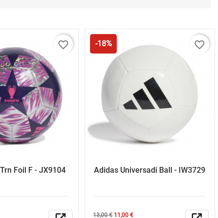
favorite_border
favorite_border
-18%
Trn Foil F - JX9104
Adidas Universadi Ball - IW3729
Κανονική
Τιμή
13,00 €
11,00 €