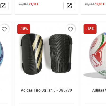
Κανονική
Τιμή
Κανονική
Τιμή
open_in_new
25,00 €
21,00 €
open_in_new
26,99 €
19,00 €
τιμή
τιμή
favorite_border
favorite_border
-18%
-18%
7
Adidas Tiro Sg Trn J - JG8779
Adidas 