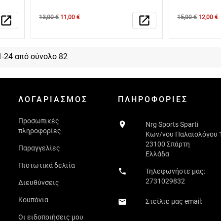
Κανονική
Τιμή
Κανονική
Τιμή
open_in_new
13,00 €
11,00 €
open_in_new
15,00 €
12,00 €
τιμή
τιμή
1-24 από σύνολο 82
ΛΟΓΑΡΙΑΣΜΌΣ
ΠΛΗΡΟΦΟΡΊΕΣ
Προσωπικές

Nrg Sports Sparti
πληροφορίες
Κων/νου Παλαιολόγου 
23100 Σπάρτη
Παραγγελίες
Ελλάδα
Πιστωτικά δελτία

Τηλεφωνήστε μας:
2731029832
Διευθύνσεις
Κουπόνια
Στείλτε μας email:

Οι ειδοποιήσεις μου