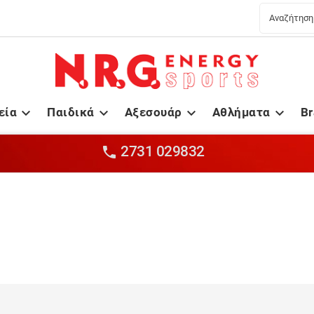
εία
Παιδικά
Αξεσουάρ
Αθλήματα
B




2731 029832
