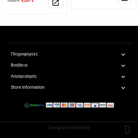
9,00 €
10,00 €
open_in_new
τιμή

Πληροφορίες

Βοήθεια

Λογαριασμός

Store Information
Designed by
Inmedia