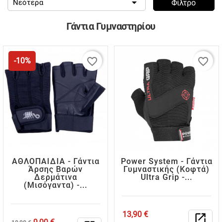

Νεότερα
Φίλτρο
Γάντια Γυμναστηρίου
favorite_border
favorite_border
-10%
ΑΘΛΟΠΑΙΔΙΑ - Γάντια
Power System - Γάντια
Άρσης Βαρών
Γυμναστικής (κοφτά)
Δερμάτινα
Ultra Grip -...
(μισόγαντα) -...
Τιμή
13,90 €
open_in_new
Κανονική
Τιμή