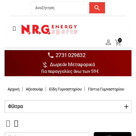
search
Menu
Ανδρικά


0

Γυναικεία

Παιδικά


2731 029832

Δωρεάν Μεταφορικά
Αξεσουάρ

Για παραγγελίες άνω των 59€
Αθλήματα

Brands

Αρχική
Αξεσουάρ
Είδη Γυμναστηρίου
Γάντια Γυμναστηρίου
Εκπτώσεις
Φίλτρα