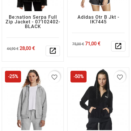
Be:nation Serpa Full
Adidas Otr B Jkt -
Zip Jacket - 07102402-
IK7445
BLACK
Κανονική
Τιμή
71,00 €
75,00 €
open_in_new
Κανονική
Τιμή
28,00 €
τιμή
44,90 €
open_in_new
τιμή
favorite_border
favorite_border
-25%
-50%