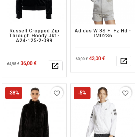
Russell Cropped Zip
Adidas W 3S Fl Fz Hd -
Through Hoody Jkt -
IM0236
A24-125-2-099
Κανονική
Τιμή
43,00 €
60,00 €
open_in_new
Κανονική
Τιμή
36,00 €
τιμή
64,95 €
open_in_new
τιμή
favorite_border
favorite_border
-38%
-5%