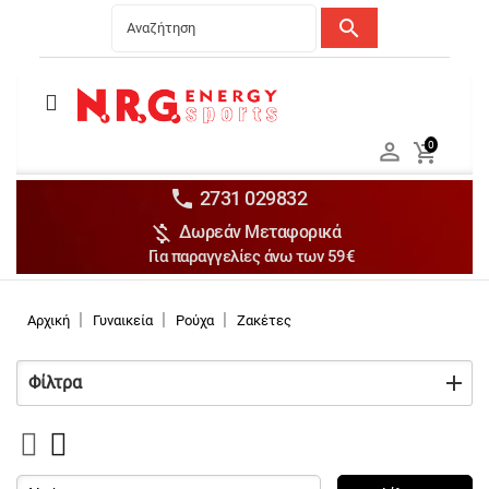
search
Menu
Ανδρικά


0

Γυναικεία

Παιδικά


2731 029832

Δωρεάν Μεταφορικά
Αξεσουάρ

Για παραγγελίες άνω των 59€
Αθλήματα

Brands

Αρχική
Γυναικεία
Ρούχα
Ζακέτες
Εκπτώσεις
Φίλτρα