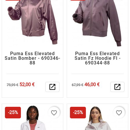
Puma Ess Elevated
Puma Ess Elevated
Satin Bomber - 690346-
Satin Fz Hoodie Fl -
88
690344-88
Κανονική
Τιμή
Κανονική
Τιμή
52,00 €
46,00 €
79,99 €
open_in_new
67,99 €
open_in_new
τιμή
τιμή
favorite_border
favorite_border
-25%
-25%