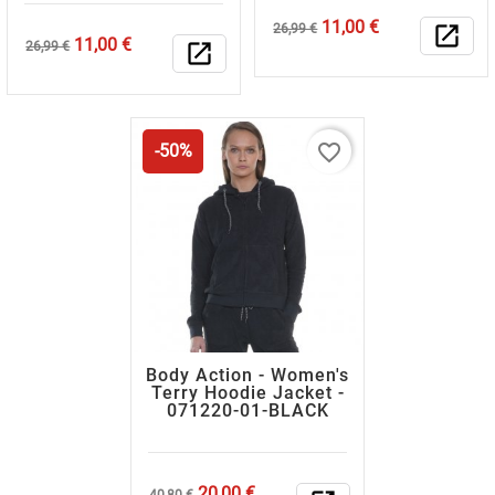
Κανονική
Τιμή
11,00 €
26,99 €
open_in_new
Κανονική
Τιμή
11,00 €
τιμή
26,99 €
open_in_new
τιμή
favorite_border
-50%
Body Action - Women's
Terry Hoodie Jacket -
071220-01-ΒLΑCΚ
Κανονική
Τιμή
20,00 €