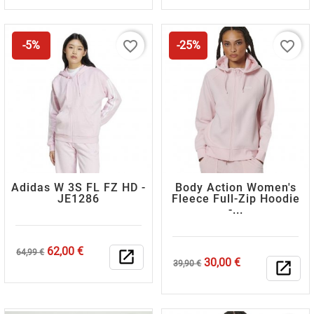
favorite_border
favorite_border
-5%
-25%
Adidas W 3S FL FZ HD -
Body Action Women's
JE1286
Fleece Full-Zip Hoodie
-...
Κανονική
Τιμή
62,00 €
64,99 €
open_in_new
Κανονική
Τιμή
30,00 €
τιμή
39,90 €
open_in_new
τιμή