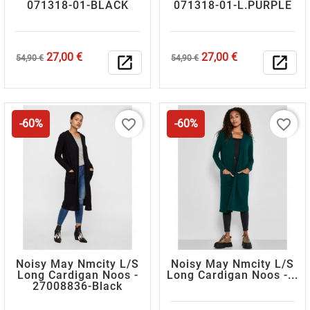
071318-01-ΒLΑCΚ
071318-01-L.ΡURΡLΕ
Κανονική
Τιμή
Κανονική
Τιμή
27,00 €
27,00 €
54,90 €
open_in_new
54,90 €
open_in_new
τιμή
τιμή
favorite_border
favorite_border
-60%
-60%
Noisy May Nmcity L/s
Noisy May Nmcity L/s
Long Cardigan Noos -
Long Cardigan Noos -...
27008836-Black