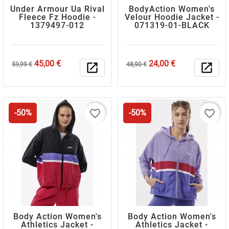
Under Armour Ua Rival
BodyAction Women's
Fleece Fz Hoodie -
Velour Hoodie Jacket -
1379497-012
071319-01-BLACK
Κανονική
Τιμή
Κανονική
Τιμή
45,00 €
24,00 €
59,99 €
open_in_new
48,90 €
open_in_new
τιμή
τιμή
favorite_border
favorite_border
-50%
-50%
Body Action Women's
Body Action Women's
Athletics Jacket -
Athletics Jacket -