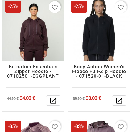
favorite_border
favorite_border
-25%
-25%
Be:nation Essentials
Body Action Women's
Zipper Hoodie -
Fleece Full-Zip Hoodie
07102501-EGGPLANT
- 071520-01-BLACK
Κανονική
Τιμή
Κανονική
Τιμή
34,00 €
30,00 €
44,90 €
open_in_new
39,90 €
open_in_new
τιμή
τιμή
favorite_border
favorite_border
-35%
-33%