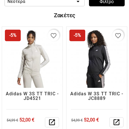

Νεότερα
Φίλτρο
Ζακέτες
favorite_border
favorite_border
-5%
-5%
Adidas W 3S TT TRIC -
Adidas W 3S TT TRIC -
JD4521
JC8889
Κανονική
Τιμή
Κανονική
Τιμή
52,00 €
52,00 €
54,99 €
open_in_new
54,99 €
open_in_new
τιμή
τιμή