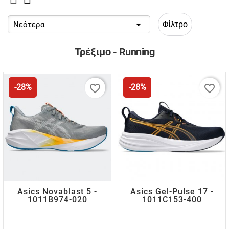

Φίλτρο
Νεότερα
Τρέξιμο - Running
favorite_border
favorite_border
-28%
-28%
Asics Novablast 5 -
Asics Gel-Pulse 17 -
1011B974-020
1011C153-400