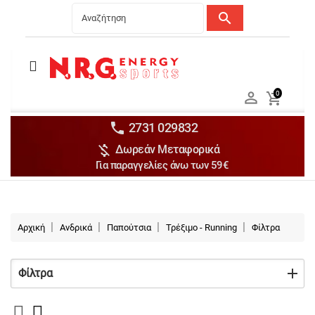
search
Menu
Ανδρικά


0

Γυναικεία

Παιδικά


2731 029832

Δωρεάν Μεταφορικά
Αξεσουάρ

Για παραγγελίες άνω των 59€
Αθλήματα

Brands

Αρχική
Ανδρικά
Παπούτσια
Τρέξιμο - Running
Φίλτρα
Εκπτώσεις
Φίλτρα