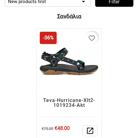

New products first
Filter
Σανδάλια
favorite_border
-36%
Teva-Hurricane-Xlt2-
1019234-Akt
Regular
Price
€48.00
€75.00
open_in_new
price