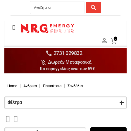
search
Menu
Ανδρικά


0

Γυναικεία

Παιδικά


2731 029832

Δωρεάν Μεταφορικά
Αξεσουάρ

Για παραγγελίες άνω των 59€
Αθλήματα

Brands

Home
Ανδρικά
Παπούτσια
Σανδάλια
Discounts
Φίλτρα