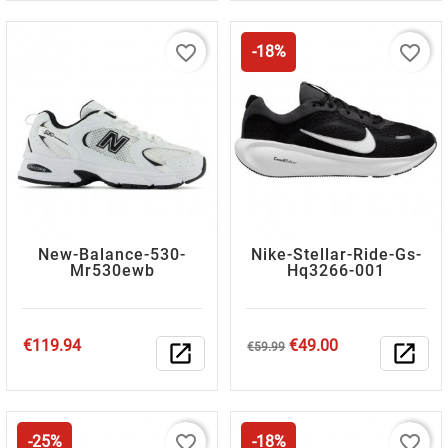
favorite_border
favorite_border
-18%
New-Balance-530-
Nike-Stellar-Ride-Gs-
Mr530ewb
Hq3266-001
Price
Regular
Price
€119.94
€49.00
open_in_new
€59.99
open_in_new
price
favorite_border
favorite_border
-25%
-18%