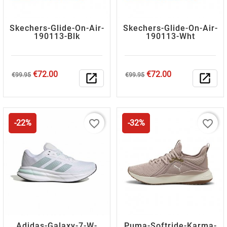
Skechers-Glide-On-Air-
Skechers-Glide-On-Air-
190113-Blk
190113-Wht
Regular
Price
Regular
Price
€72.00
€72.00
€99.95
open_in_new
€99.95
open_in_new
price
price
favorite_border
favorite_border
-22%
-32%
Adidas-Galaxy-7-W-
Puma-Softride-Karma-