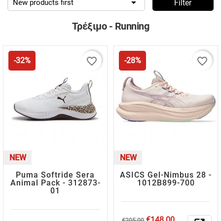

New products first
Filter
Τρέξιμο - Running
favorite_border
favorite_border
-32%
-28%
NEW
NEW
Puma Softride Sera
ASICS Gel-Nimbus 28 -
Animal Pack - 312873-
1012B899-700
01
Regular
Price
€148.00
€205.00