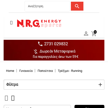
search
Menu
Ανδρικά


0

Γυναικεία

Παιδικά


2731 029832

Δωρεάν Μεταφορικά
Αξεσουάρ

Για παραγγελίες άνω των 59€
Αθλήματα

Brands

Home
Γυναικεία
Παπούτσια
Τρέξιμο - Running
Discounts
Φίλτρα