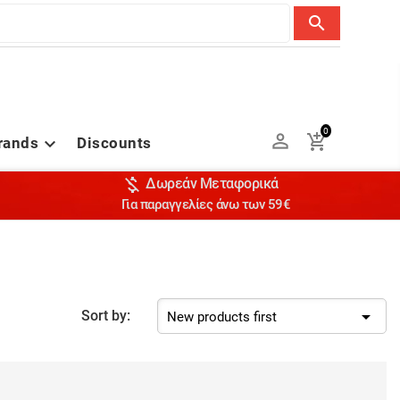
search
0


rands
Discounts


Δωρεάν Μεταφορικά
Για παραγγελίες άνω των 59€

Sort by:
New products first