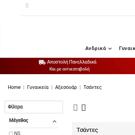
Ανδρικά
Γυναι


Αποστολή Πανελλαδικά
Και με αντικαταβολή
Home
Γυναικεία
Αξεσουάρ
Τσάντες
Φίλτρα
Μέγεθος

Τσάντες
NS