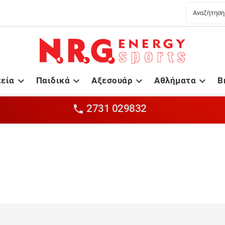
κεία
Παιδικά
Αξεσουάρ
Αθλήματα
B




2731 029832
