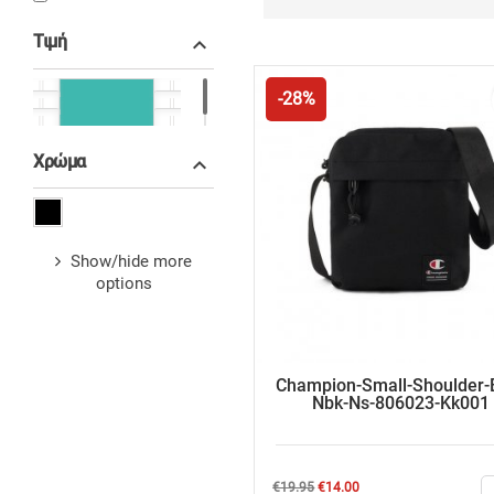
Τιμή

-28%
€15.00 - €20.00
Χρώμα

Show/hide more
options
Champion-Small-Shoulder-
Nbk-Ns-806023-Kk001
Regular
Price
€19.95
€14.00