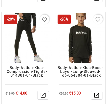
price
price
favorite_border
favorite_border
-28%
-28%
Body-Action-Kids-
Body-Action-Kids-Base-
Compression-Tights-
Layer-Long-Sleeved-
014301-01-Black
Top-064304-01-Black
Regular
Price
Regular
Price
€14.00
€15.00
€19.90
open_in_new
€20.90
open_in_new
price
price