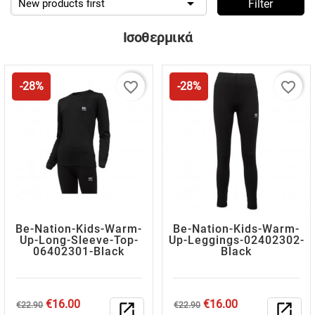

New products first
Filter
Ισοθερμικά
favorite_border
favorite_border
-28%
-28%
Be-Nation-Kids-Warm-
Be-Nation-Kids-Warm-
Up-Long-Sleeve-Top-
Up-Leggings-02402302-
06402301-Black
Black
Regular
Price
Regular
Price
€16.00
€16.00
€22.90
open_in_new
€22.90
open_in_new