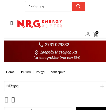
search
Menu
Ανδρικά


0

Γυναικεία

Παιδικά


2731 029832

Δωρεάν Μεταφορικά
Αξεσουάρ

Για παραγγελίες άνω των 59€
Αθλήματα

Brands

Home
Παιδικά
Ρούχα
Ισοθερμικά
Discounts
Φίλτρα