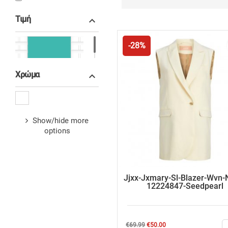
Τιμή

-28%
€65.00 - €70.00
Χρώμα

Show/hide more
options
Jjxx-Jxmary-Sl-Blazer-Wvn-
12224847-Seedpearl
Regular
Price
€69.99
€50.00