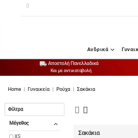
Ανδρικά
Γυναι


Αποστολή Πανελλαδικά
Και με αντικαταβολή
Home
Γυναικεία
Ρούχα
Σακάκια
Φίλτρα
Μέγεθος

Σακάκια
XS