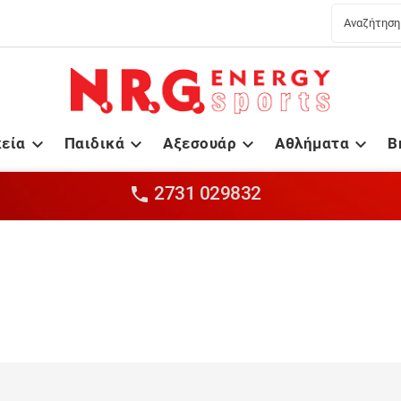
κεία
Παιδικά
Αξεσουάρ
Αθλήματα
B




2731 029832
