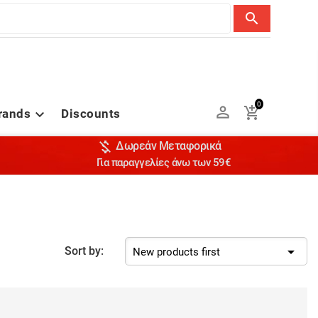
search
0


rands
Discounts


Δωρεάν Μεταφορικά
Για παραγγελίες άνω των 59€

Sort by:
New products first