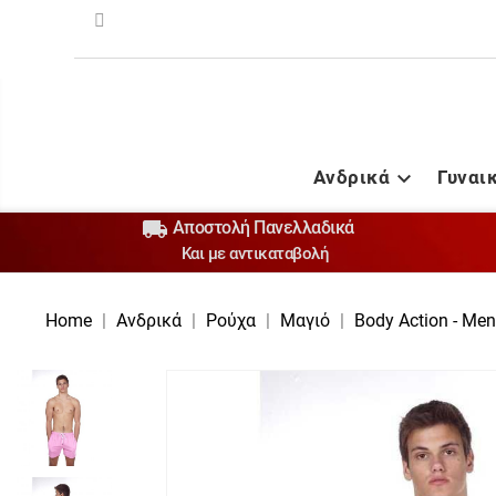
Ανδρικά
Γυναι


Αποστολή Πανελλαδικά
Και με αντικαταβολή
Home
Ανδρικά
Ρούχα
Μαγιό
Body Action - Me