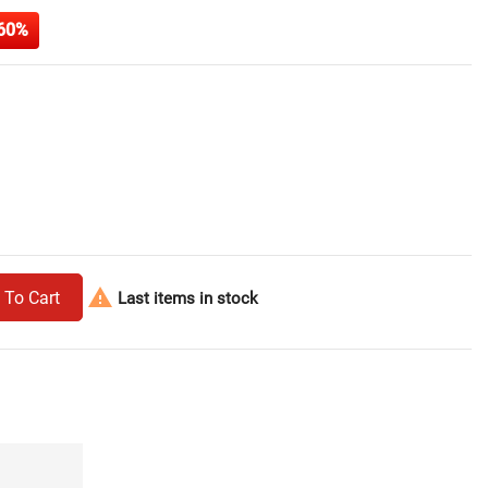
60%

 To Cart
Last items in stock