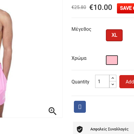
€10.00
€25.80
SAVE 
Μέγεθος
XL
Χρώμα
Ροζ
Quantity
Add

Ασφαλείς Συναλλαγές