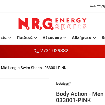
κεία
Παιδικά
Αξεσουάρ
Αθλήματα
B




2731 029832

n Mid-Length Swim Shorts - 033001-ΡΙΝΚ
Body Action - Men
033001-ΡΙΝΚ