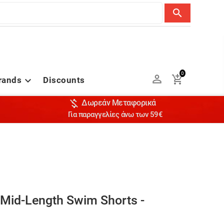
search
0


rands
Discounts


Δωρεάν Μεταφορικά
Για παραγγελίες άνω των 59€
 Mid-Length Swim Shorts -