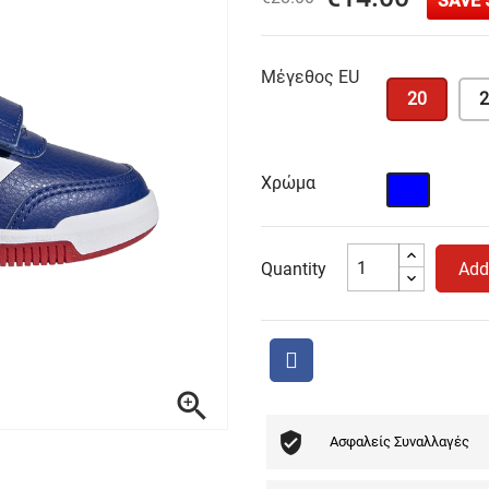
SAVE 
Μέγεθος EU
20
2
Χρώμα
Μπλε
Quantity
Add

Ασφαλείς Συναλλαγές