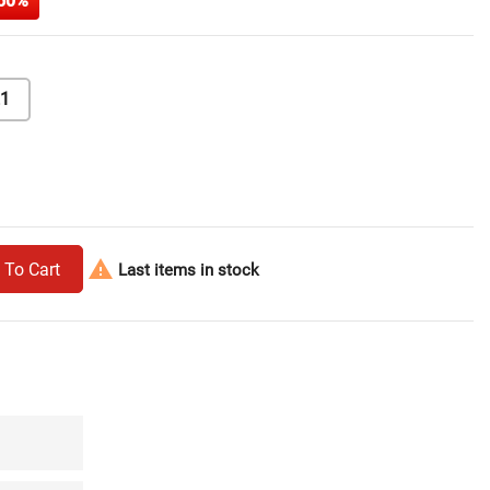
50%
1

 To Cart
Last items in stock