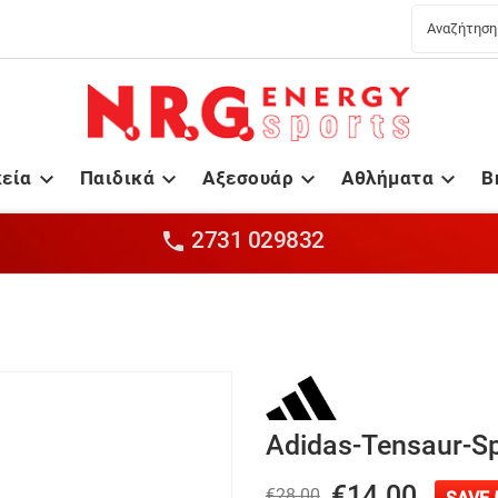
κεία
Παιδικά
Αξεσουάρ
Αθλήματα
B




2731 029832

Adidas-Tensaur-S
€14.00
€28.00