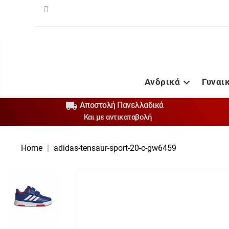
Ανδρικά
Γυναι


Αποστολή Πανελλαδικά
Και με αντικαταβολή
Home
adidas-tensaur-sport-20-c-gw6459