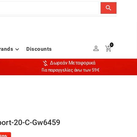
search
0


rands
Discounts


Δωρεάν Μεταφορικά
Για παραγγελίες άνω των 59€
port-20-C-Gw6459