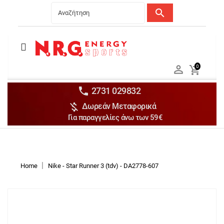
search
Menu
Ανδρικά


0

Γυναικεία

Παιδικά


2731 029832

Δωρεάν Μεταφορικά
Αξεσουάρ

Για παραγγελίες άνω των 59€
Αθλήματα

Brands

Discounts
Home
Nike - Star Runner 3 (tdv) - DA2778-607