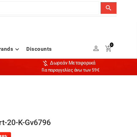
search
0


rands
Discounts


Δωρεάν Μεταφορικά
Για παραγγελίες άνω των 59€
rt-20-K-Gv6796