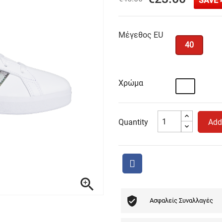
SAVE 
Μέγεθος EU
40
Χρώμα
Λευκό
Quantity
Add

Ασφαλείς Συναλλαγές