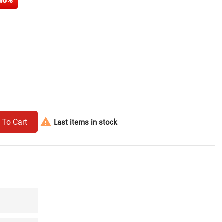
48%

 To Cart
Last items in stock