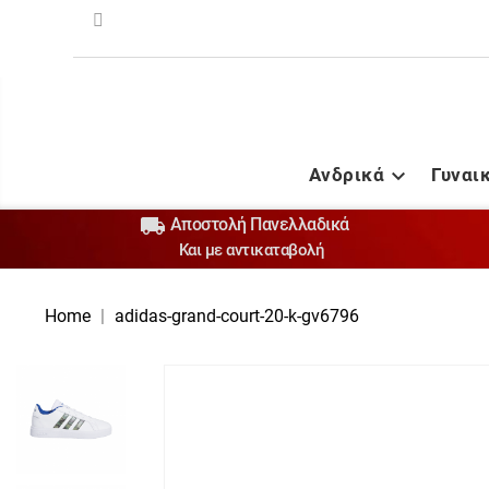
Ανδρικά
Γυναι


Αποστολή Πανελλαδικά
Και με αντικαταβολή
Home
adidas-grand-court-20-k-gv6796