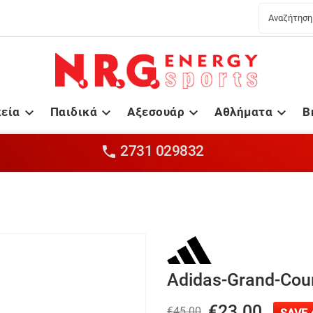
κεία
Παιδικά
Αξεσουάρ
Αθλήματα
B




2731 029832

Adidas-Grand-Cou
€23.00
€45.00