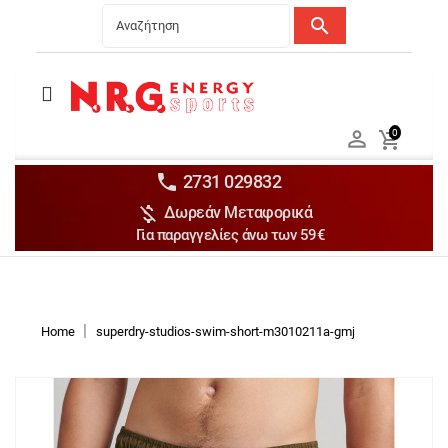
search
Menu
Ανδρικά


0

Γυναικεία

Παιδικά


2731 029832

Δωρεάν Μεταφορικά
Αξεσουάρ

Για παραγγελίες άνω των 59€
Αθλήματα

Brands

Discounts
Home
superdry-studios-swim-short-m3010211a-gmj