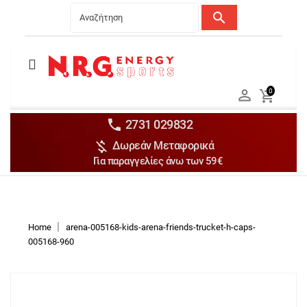
search
Menu
Ανδρικά


0

Γυναικεία

Παιδικά


2731 029832

Δωρεάν Μεταφορικά
Αξεσουάρ

Για παραγγελίες άνω των 59€
Αθλήματα

Brands

Discounts
Home
arena-005168-kids-arena-friends-trucket-h-caps-
005168-960