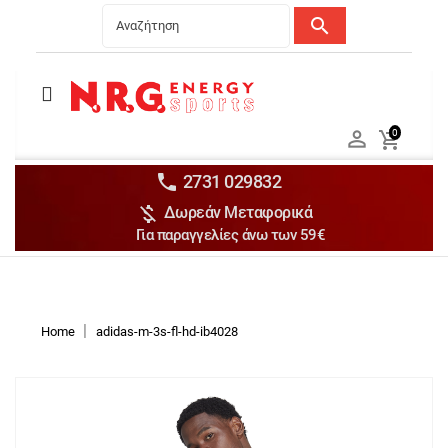
search
Menu
Ανδρικά


0

Γυναικεία

Παιδικά


2731 029832

Δωρεάν Μεταφορικά
Αξεσουάρ

Για παραγγελίες άνω των 59€
Αθλήματα

Brands

Discounts
Home
adidas-m-3s-fl-hd-ib4028