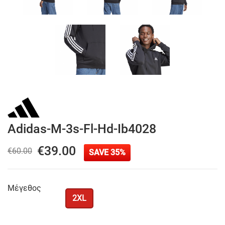
Adidas-M-3s-Fl-Hd-Ib4028
€39.00
€60.00
SAVE 35%
Μέγεθος
2XL