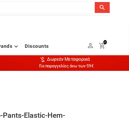
search
0


rands
Discounts


Δωρεάν Μεταφορικά
Για παραγγελίες άνω των 59€
-Pants-Elastic-Hem-