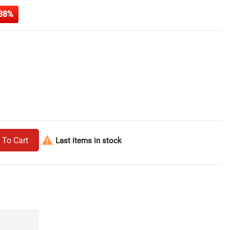
38%

 To Cart
Last items in stock