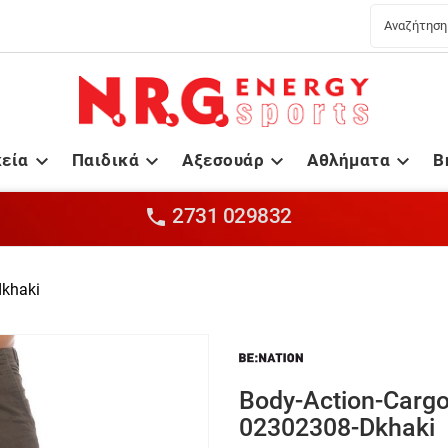
κεία
Παιδικά
Αξεσουάρ
Αθλήματα
B




2731 029832

dkhaki
Body-Action-Cargo
02302308-Dkhaki