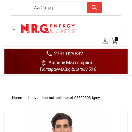
search
Menu
Ανδρικά


0

Γυναικεία

Παιδικά


2731 029832

Δωρεάν Μεταφορικά
Αξεσουάρ

Για παραγγελίες άνω των 59€
Αθλήματα

Brands

Discounts
Home
body-action-softcell-jacket-08302303-lgrey