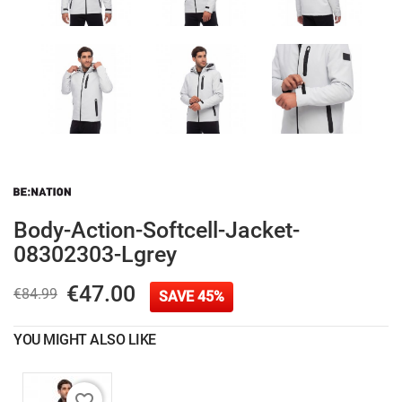
Body-Action-Softcell-Jacket-
08302303-Lgrey
€47.00
€84.99
SAVE 45%
YOU MIGHT ALSO LIKE
favorite_border