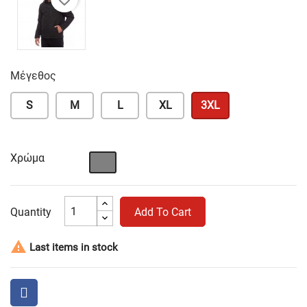
Μέγεθος
S
M
L
XL
3XL
Χρώμα
Γκρι
Quantity
Add To Cart

Last items in stock