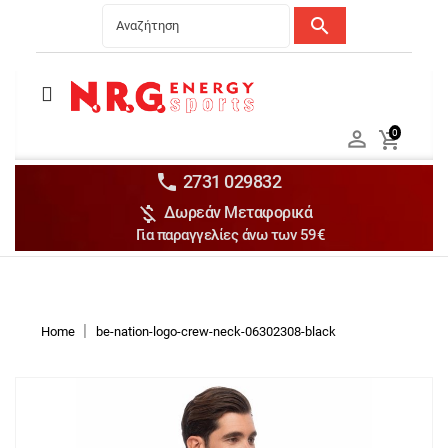
search
Menu
Ανδρικά


0

Γυναικεία

Παιδικά


2731 029832

Δωρεάν Μεταφορικά
Αξεσουάρ

Για παραγγελίες άνω των 59€
Αθλήματα

Brands

Discounts
Home
be-nation-logo-crew-neck-06302308-black