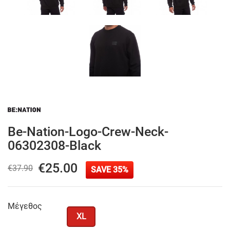
Be-Nation-Logo-Crew-Neck-
06302308-Black
€25.00
€37.90
SAVE 35%
Μέγεθος
XL