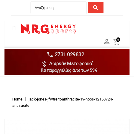
search
Menu
Ανδρικά


0

Γυναικεία

Παιδικά


2731 029832

Δωρεάν Μεταφορικά
Αξεσουάρ

Για παραγγελίες άνω των 59€
Αθλήματα

Brands

Discounts
Home
jack-jones-jfwtrent-anthracite-19-noos-12150724-
anthracite