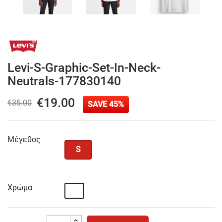
Levi-S-Graphic-Set-In-Neck-
Neutrals-177830140
€19.00
€35.00
SAVE 45%
Μέγεθος
S
Χρώμα
Λευκό