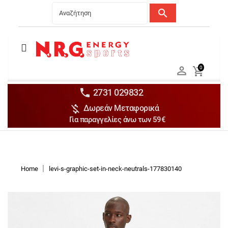
search
Menu
Ανδρικά


0

Γυναικεία

Παιδικά


2731 029832

Δωρεάν Μεταφορικά
Αξεσουάρ

Για παραγγελίες άνω των 59€
Αθλήματα

Brands

Discounts
Home
levi-s-graphic-set-in-neck-neutrals-177830140