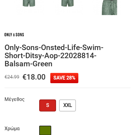
Only-Sons-Onsted-Life-Swim-
Short-Ditsy-Aop-22028814-
Balsam-Green
€18.00
€24.99
SAVE 28%
Μέγεθος
S
XXL
Χρώμα
Χακί