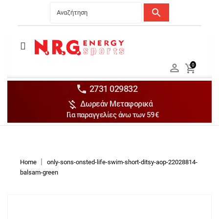
search
Menu
Ανδρικά


0

Γυναικεία

Παιδικά


2731 029832

Δωρεάν Μεταφορικά
Αξεσουάρ

Για παραγγελίες άνω των 59€
Αθλήματα

Brands

Discounts
Home
only-sons-onsted-life-swim-short-ditsy-aop-22028814-
balsam-green