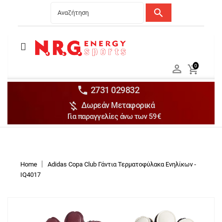
search
Menu
Ανδρικά


0

Γυναικεία

Παιδικά


2731 029832

Δωρεάν Μεταφορικά
Αξεσουάρ

Για παραγγελίες άνω των 59€
Αθλήματα

Brands

Discounts
Home
Adidas Copa Club Γάντια Τερματοφύλακα Ενηλίκων -
IQ4017