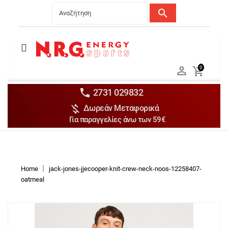
search
Menu
Ανδρικά


0

Γυναικεία

Παιδικά


2731 029832

Δωρεάν Μεταφορικά
Αξεσουάρ

Για παραγγελίες άνω των 59€
Αθλήματα

Brands

Discounts
Home
jack-jones-jjecooper-knit-crew-neck-noos-12258407-
oatmeal