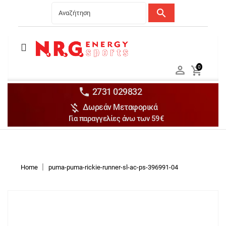
search
Menu
Ανδρικά


0

Γυναικεία

Παιδικά


2731 029832

Δωρεάν Μεταφορικά
Αξεσουάρ

Για παραγγελίες άνω των 59€
Αθλήματα

Brands

Discounts
Home
puma-puma-rickie-runner-sl-ac-ps-396991-04