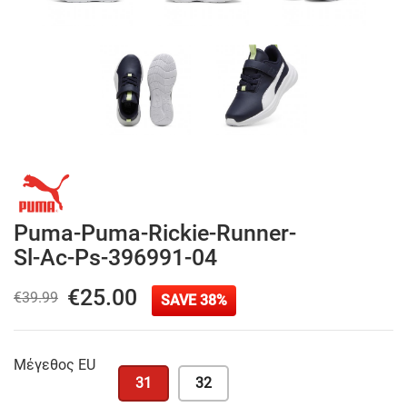
Puma-Puma-Rickie-Runner-
Sl-Ac-Ps-396991-04
€25.00
€39.99
SAVE 38%
Μέγεθος EU
31
32