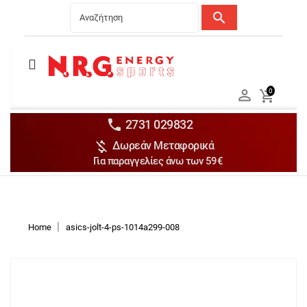
search
Menu
Ανδρικά


0

Γυναικεία

Παιδικά


2731 029832

Δωρεάν Μεταφορικά
Αξεσουάρ

Για παραγγελίες άνω των 59€
Αθλήματα

Brands

Discounts
Home
asics-jolt-4-ps-1014a299-008