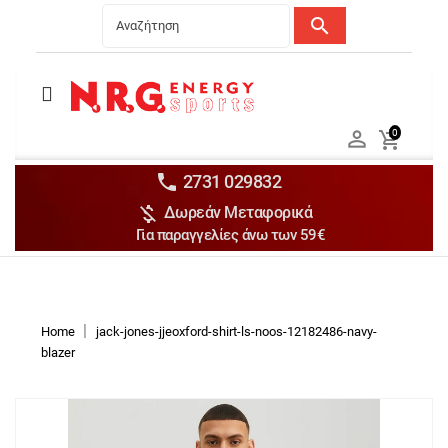
search
Menu
Ανδρικά


0

Γυναικεία

Παιδικά


2731 029832

Δωρεάν Μεταφορικά
Αξεσουάρ

Για παραγγελίες άνω των 59€
Αθλήματα

Brands

Discounts
Home
jack-jones-jjeoxford-shirt-ls-noos-12182486-navy-
blazer