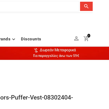
search
0


rands
Discounts


Δωρεάν Μεταφορικά
Για παραγγελίες άνω των 59€
ors-Puffer-Vest-08302404-