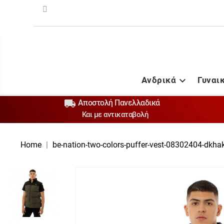
Ανδρικά
Γυναι


Αποστολή Πανελλαδικά
Και με αντικαταβολή
Home
be-nation-two-colors-puffer-vest-08302404-dkhak