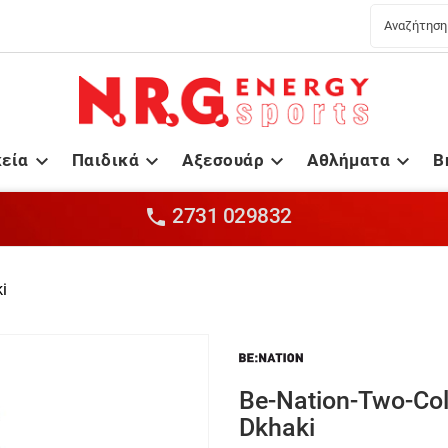
κεία
Παιδικά
Αξεσουάρ
Αθλήματα
B




2731 029832

i
Be-Nation-Two-Col
Dkhaki