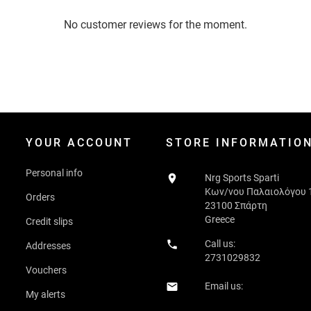
No customer reviews for the moment.
YOUR ACCOUNT
STORE INFORMATIO
Personal info

Nrg Sports Sparti
Κων/νου Παλαιολόγου 
Orders
23100 Σπάρτη
Greece
Credit slips

Call us:
Addresses
2731029832
Vouchers
Email us:

My alerts