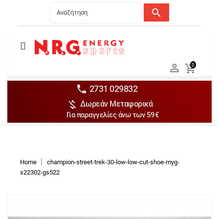
search
Menu
Ανδρικά


0

Γυναικεία

Παιδικά


2731 029832

Δωρεάν Μεταφορικά
Αξεσουάρ

Για παραγγελίες άνω των 59€
Αθλήματα

Brands

Discounts
Home
champion-street-trek-30-low-low-cut-shoe-myg-
s22302-gs522