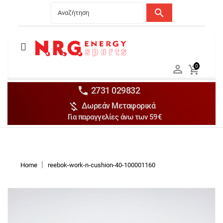
search
Menu
Ανδρικά


0

Γυναικεία

Παιδικά


2731 029832

Δωρεάν Μεταφορικά
Αξεσουάρ

Για παραγγελίες άνω των 59€
Αθλήματα

Brands

Discounts
Home
reebok-work-n-cushion-40-100001160