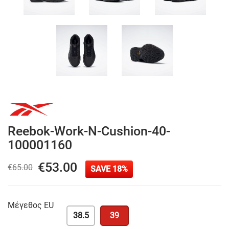
Reebok-Work-N-Cushion-40-
100001160
€53.00
€65.00
SAVE 18%
Μέγεθος EU
38.5
39