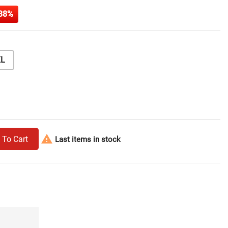
38%
L

 To Cart
Last items in stock