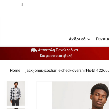
Ανδρικά
Γυναι


Αποστολή Πανελλαδικά
Και με αντικαταβολή
Home
jack-jones-jcocharlie-check-overshirt-ls-bf-12266