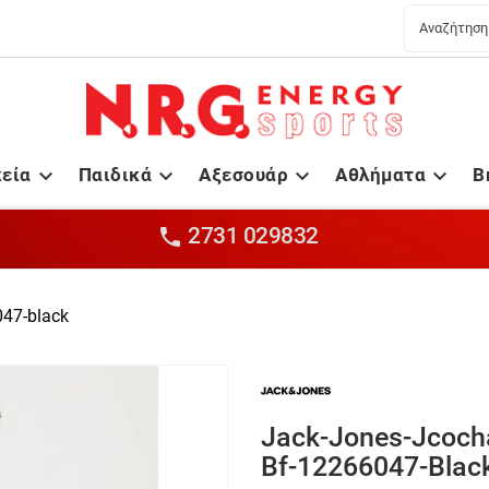
κεία
Παιδικά
Αξεσουάρ
Αθλήματα
B




2731 029832

047-black
Jack-Jones-Jcocha
Bf-12266047-Blac