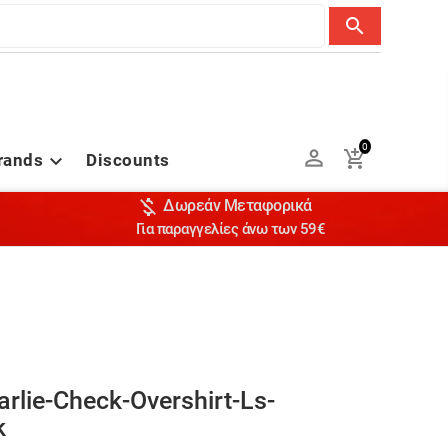
search
0


rands
Discounts


Δωρεάν Μεταφορικά
Για παραγγελίες άνω των 59€
rlie-Check-Overshirt-Ls-
k