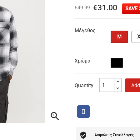
€31.00
€49.99
SAVE 
Μέγεθος
M
X
Χρώμα
Μαύρο
Quantity
Add

Ασφαλείς Συναλλαγές