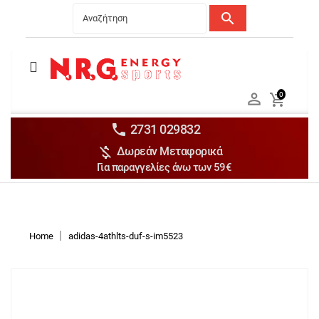
search
Menu
Ανδρικά


0

Γυναικεία

Παιδικά


2731 029832

Δωρεάν Μεταφορικά
Αξεσουάρ

Για παραγγελίες άνω των 59€
Αθλήματα

Brands

Discounts
Home
adidas-4athlts-duf-s-im5523