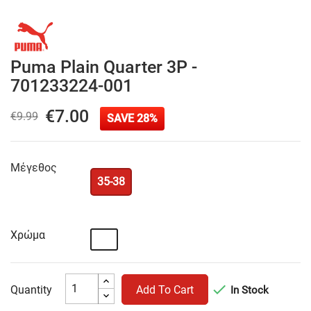
Puma Plain Quarter 3P -
701233224-001
€7.00
€9.99
SAVE 28%
Μέγεθος
35-38
Χρώμα
Πολύχρωμο

Quantity
Add To Cart
In Stock