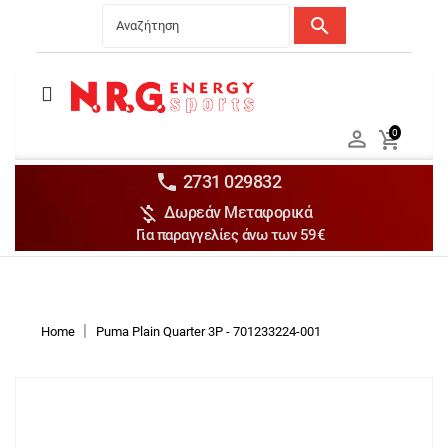
search
Menu
Ανδρικά


0

Γυναικεία

Παιδικά


2731 029832

Δωρεάν Μεταφορικά
Αξεσουάρ

Για παραγγελίες άνω των 59€
Αθλήματα

Brands

Discounts
Home
Puma Plain Quarter 3P - 701233224-001