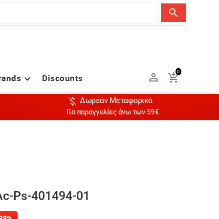
search
0


rands
Discounts


Δωρεάν Μεταφορικά
Για παραγγελίες άνω των 59€
Ac-Ps-401494-01