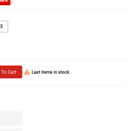
38%
3

 To Cart
Last items in stock