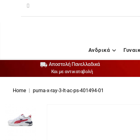
Ανδρικά
Γυναι


Αποστολή Πανελλαδικά
Και με αντικαταβολή
Home
puma-x-ray-3-lt-ac-ps-401494-01