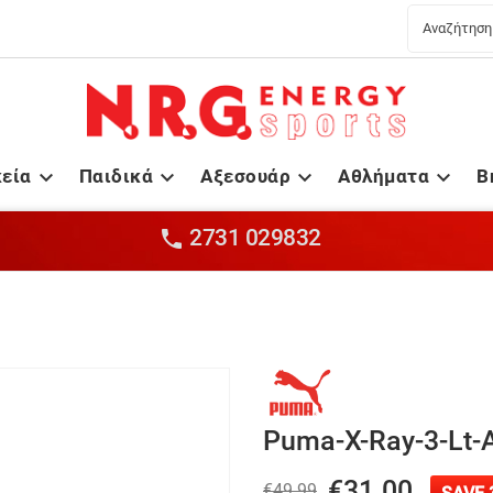
κεία
Παιδικά
Αξεσουάρ
Αθλήματα
B




2731 029832

Puma-X-Ray-3-Lt-
€31.00
€49.99