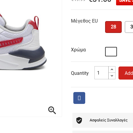
SAVE 
Μέγεθος EU
28
3
Χρώμα
Λευκό
Quantity
Add

Ασφαλείς Συναλλαγές