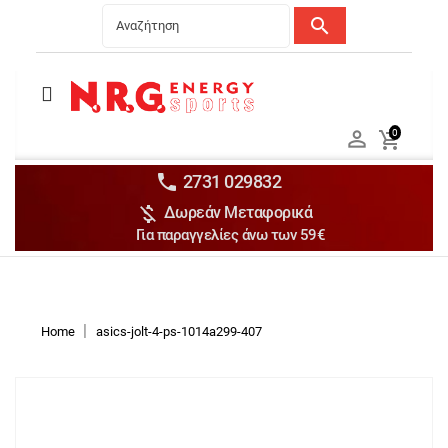
search
Menu
Ανδρικά


0

Γυναικεία

Παιδικά


2731 029832

Δωρεάν Μεταφορικά
Αξεσουάρ

Για παραγγελίες άνω των 59€
Αθλήματα

Brands

Discounts
Home
asics-jolt-4-ps-1014a299-407