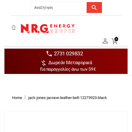
search
Menu
Ανδρικά


0

Γυναικεία

Παιδικά


2731 029832

Δωρεάν Μεταφορικά
Αξεσουάρ

Για παραγγελίες άνω των 59€
Αθλήματα

Brands

Discounts
Home
jack-jones-jacrave-leather-belt-12273923-black