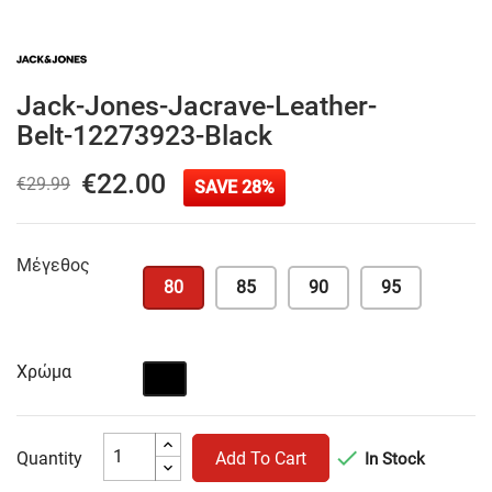
Jack-Jones-Jacrave-Leather-
Belt-12273923-Black
€22.00
€29.99
SAVE 28%
Μέγεθος
80
85
90
95
Χρώμα
Μαύρο

Quantity
Add To Cart
In Stock