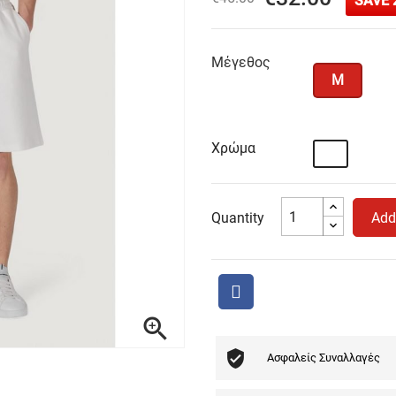
SAVE 
Μέγεθος
M
Χρώμα
Λευκό
Quantity
Add

Ασφαλείς Συναλλαγές