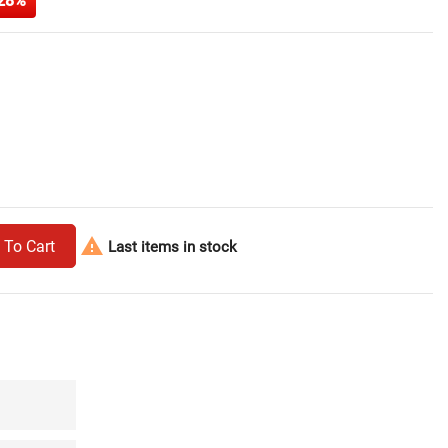
28%

 To Cart
Last items in stock