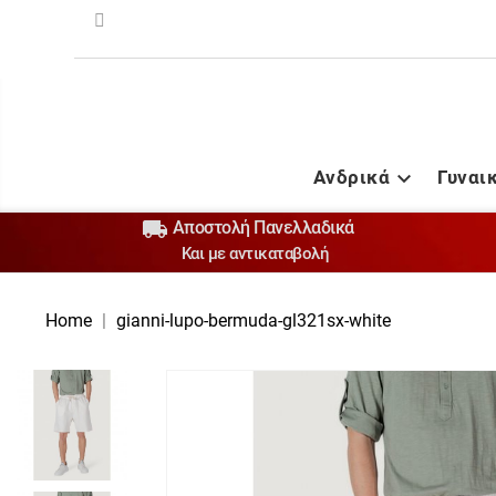
Ανδρικά
Γυναι


Αποστολή Πανελλαδικά
Και με αντικαταβολή
Home
gianni-lupo-bermuda-gl321sx-white