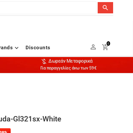
search
0


rands
Discounts


Δωρεάν Μεταφορικά
Για παραγγελίες άνω των 59€
uda-Gl321sx-White