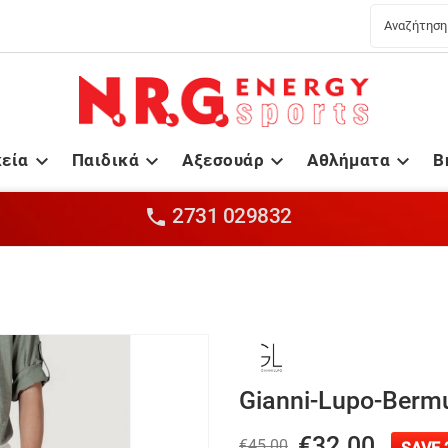
κεία
Παιδικά
Αξεσουάρ
Αθλήματα
B




2731 029832

Gianni-Lupo-Berm
€32.00
€45.00