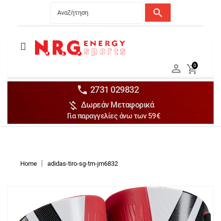
search
Menu
Ανδρικά


0

Γυναικεία

Παιδικά


2731 029832

Δωρεάν Μεταφορικά
Αξεσουάρ

Για παραγγελίες άνω των 59€
Αθλήματα

Brands

Discounts
Home
adidas-tiro-sg-trn-jm6832