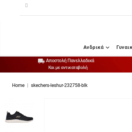
Ανδρικά
Γυναι


Αποστολή Πανελλαδικά
Και με αντικαταβολή
Home
skechers-leshur-232758-blk