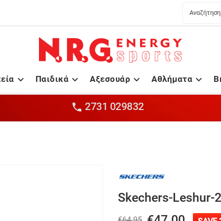
κεία
Παιδικά
Αξεσουάρ
Αθλήματα
B




2731 029832

Skechers-Leshur-
€47.00
€64.95