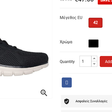
SAVE 
Μέγεθος EU
42
Χρώμα
Μαύρο
Quantity
Add

Ασφαλείς Συναλλαγές