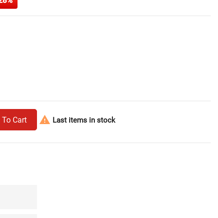
28%

 To Cart
Last items in stock