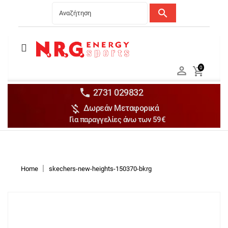
search
Menu
Ανδρικά


0

Γυναικεία

Παιδικά


2731 029832

Δωρεάν Μεταφορικά
Αξεσουάρ

Για παραγγελίες άνω των 59€
Αθλήματα

Brands

Discounts
Home
skechers-new-heights-150370-bkrg