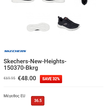
Skechers-New-Heights-
150370-Bkrg
€48.00
€69.95
SAVE 32%
Μέγεθος EU
36.5