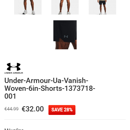
Under-Armour-Ua-Vanish-
Woven-6in-Shorts-1373718-
001
€32.00
€44.99
SAVE 28%