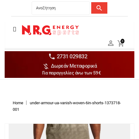
search
Menu
Ανδρικά


0

Γυναικεία

Παιδικά


2731 029832

Δωρεάν Μεταφορικά
Αξεσουάρ

Για παραγγελίες άνω των 59€
Αθλήματα

Brands

Discounts
Home
under-armour-ua-vanish-woven-6in-shorts-1373718-
001