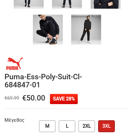
Puma-Ess-Poly-Suit-Cl-
684847-01
€50.00
€69.99
SAVE 28%
Μέγεθος
M
L
2XL
3XL