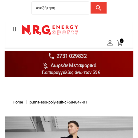
search
Menu
Ανδρικά


0

Γυναικεία

Παιδικά


2731 029832

Δωρεάν Μεταφορικά
Αξεσουάρ

Για παραγγελίες άνω των 59€
Αθλήματα

Brands

Discounts
Home
puma-ess-poly-suit-cl-684847-01