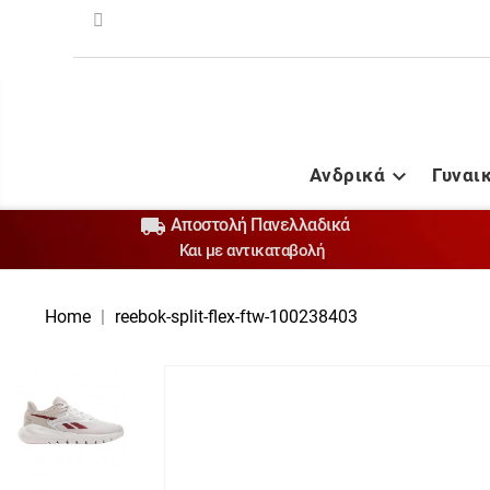
Ανδρικά
Γυναι


Αποστολή Πανελλαδικά
Και με αντικαταβολή
Home
reebok-split-flex-ftw-100238403