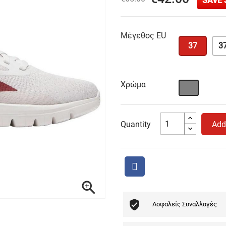
SAVE 
Μέγεθος EU
37
37
Χρώμα
Γκρι
Quantity
Add

Ασφαλείς Συναλλαγές