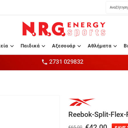
κεία
Παιδικά
Αξεσουάρ
Αθλήματα
B




2731 029832

Reebok-Split-Flex
€42.00
€65.00