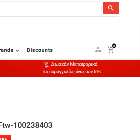
search
0


rands
Discounts


Δωρεάν Μεταφορικά
Για παραγγελίες άνω των 59€
-Ftw-100238403