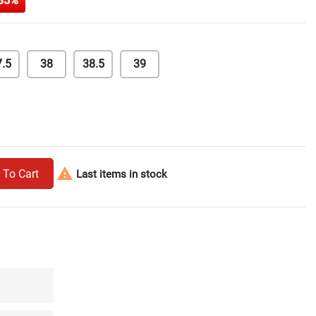
35%
.5
38
38.5
39

 To Cart
Last items in stock