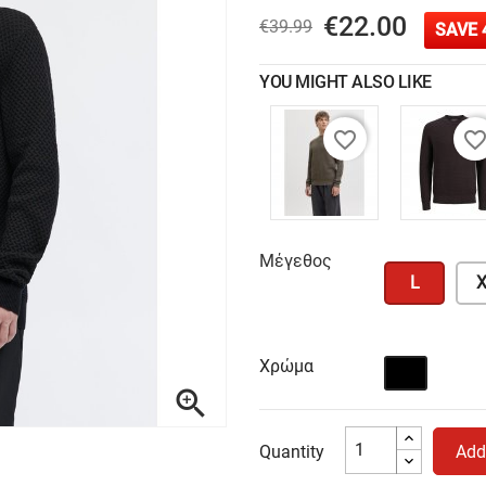
€22.00
€39.99
SAVE 
YOU MIGHT ALSO LIKE
favorite_border
favorite_bord
Μέγεθος
L
X
Χρώμα
Μαύρο

Quantity
Add