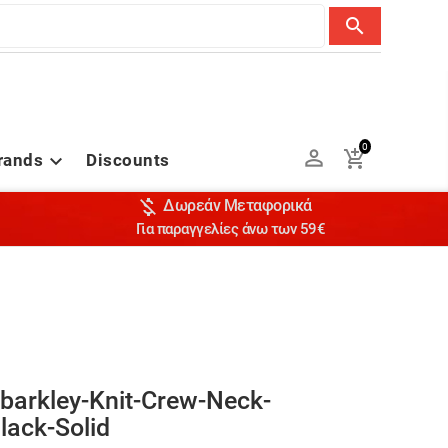
search
0


rands
Discounts


Δωρεάν Μεταφορικά
Για παραγγελίες άνω των 59€
barkley-Knit-Crew-Neck-
ack-Solid