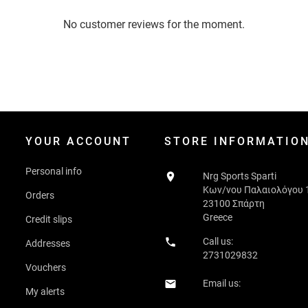
No customer reviews for the moment.
YOUR ACCOUNT
STORE INFORMATIO
Personal info

Nrg Sports Sparti
Κων/νου Παλαιολόγου 
Orders
23100 Σπάρτη
Greece
Credit slips

Call us:
Addresses
2731029832
Vouchers
Email us:

My alerts