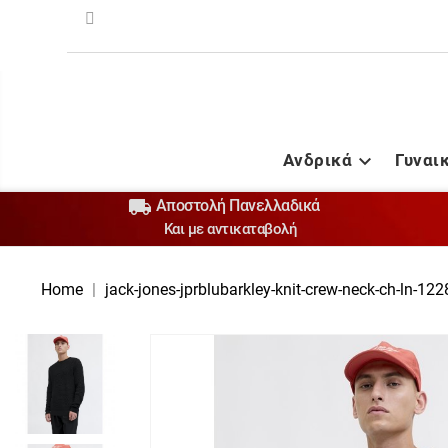
Ανδρικά
Γυναι


Αποστολή Πανελλαδικά
Και με αντικαταβολή
Home
jack-jones-jprblubarkley-knit-crew-neck-ch-ln-12