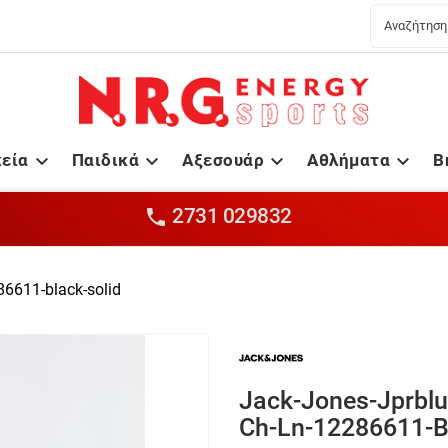
κεία
Παιδικά
Αξεσουάρ
Αθλήματα
B




2731 029832

286611-black-solid
Jack-Jones-Jprblu
Ch-Ln-12286611-Bl