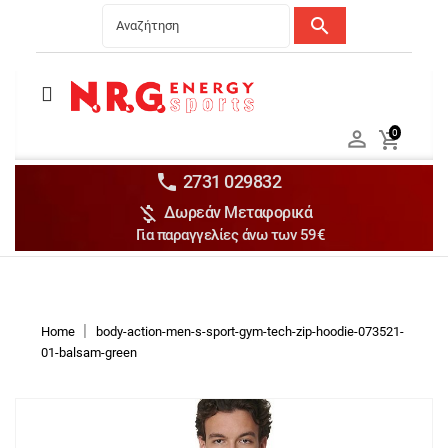
search
Menu
Ανδρικά


0

Γυναικεία

Παιδικά


2731 029832

Δωρεάν Μεταφορικά
Αξεσουάρ

Για παραγγελίες άνω των 59€
Αθλήματα

Brands

Discounts
Home
body-action-men-s-sport-gym-tech-zip-hoodie-073521-
01-balsam-green