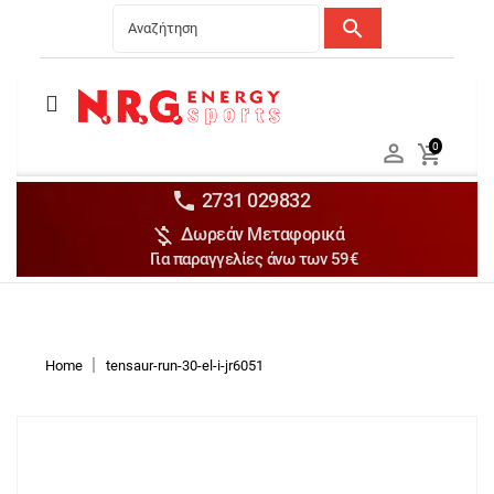
search
Menu
Ανδρικά


0

Γυναικεία

Παιδικά


2731 029832

Δωρεάν Μεταφορικά
Αξεσουάρ

Για παραγγελίες άνω των 59€
Αθλήματα

Brands

Discounts
Home
tensaur-run-30-el-i-jr6051