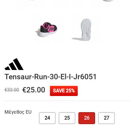
Tensaur-Run-30-El-I-Jr6051
€25.00
€33.00
SAVE 25%
Μέγεθος EU
24
25
26
27