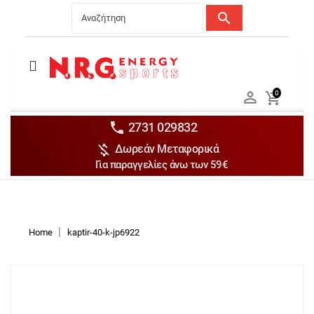
search
Menu
Ανδρικά


0

Γυναικεία

Παιδικά


2731 029832

Δωρεάν Μεταφορικά
Αξεσουάρ

Για παραγγελίες άνω των 59€
Αθλήματα

Brands

Discounts
Home
kaptir-40-k-jp6922