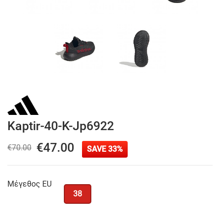
Kaptir-40-K-Jp6922
€47.00
€70.00
SAVE 33%
Μέγεθος EU
38