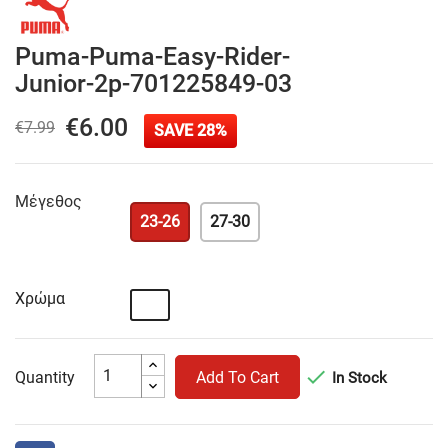
Puma-Puma-Easy-Rider-
Junior-2p-701225849-03
€6.00
€7.99
SAVE 28%
Μέγεθος
23-26
27-30
Χρώμα
Πολύχρωμο

Quantity
Add To Cart
In Stock