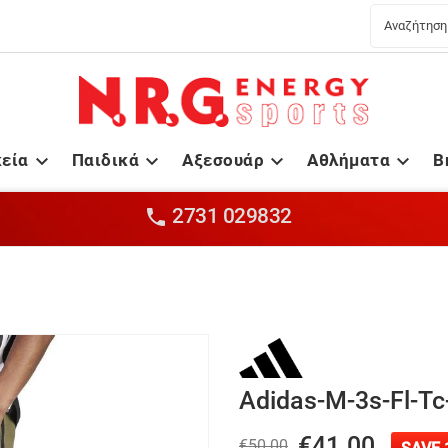
κεία
Παιδικά
Αξεσουάρ
Αθλήματα
B




2731 029832

Adidas-M-3s-Fl-Tc
€41.00
€50.00