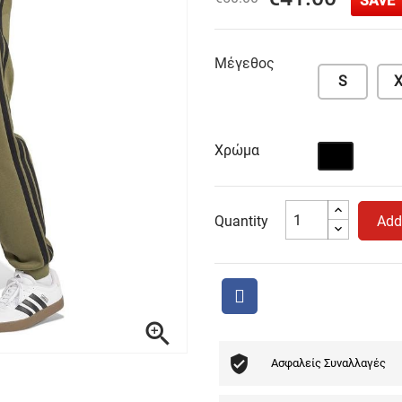
SAVE 
Μέγεθος
S
X
Χρώμα
Μαύρο
Quantity
Add

Ασφαλείς Συναλλαγές