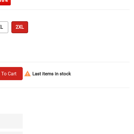
18%
L
2XL

 To Cart
Last items in stock