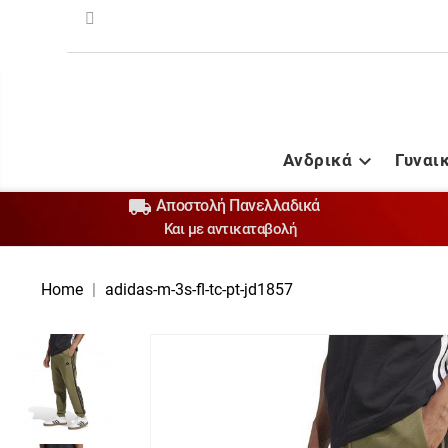
Ανδρικά
Γυναι


Αποστολή Πανελλαδικά
Και με αντικαταβολή
Home
adidas-m-3s-fl-tc-pt-jd1857