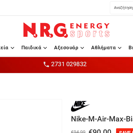
κεία
Παιδικά
Αξεσουάρ
Αθλήματα
B




2731 029832

Nike-M-Air-Max-Bi
€90.00
€94.99