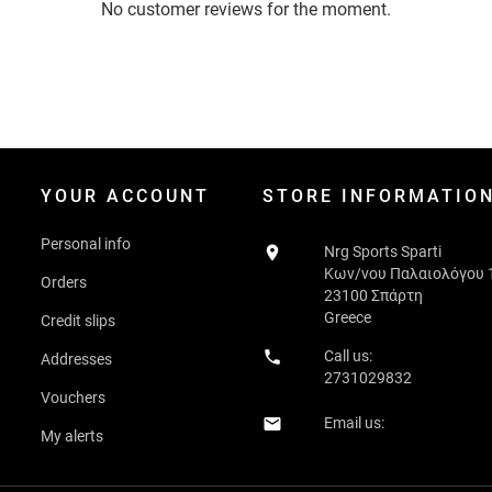
No customer reviews for the moment.
YOUR ACCOUNT
STORE INFORMATIO
Personal info

Nrg Sports Sparti
Κων/νου Παλαιολόγου 
Orders
23100 Σπάρτη
Greece
Credit slips

Call us:
Addresses
2731029832
Vouchers
Email us:

My alerts