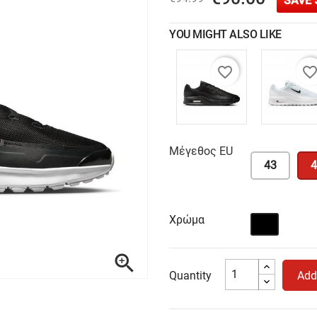
SAVE 
YOU MIGHT ALSO LIKE
favorite_border
favorite_bord
Μέγεθος EU
43
4
Χρώμα
Μαύρο

Quantity
Add