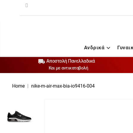
Ανδρικά
Γυναι


Αποστολή Πανελλαδικά
Και με αντικαταβολή
Home
nike-m-air-max-bia-io9416-004